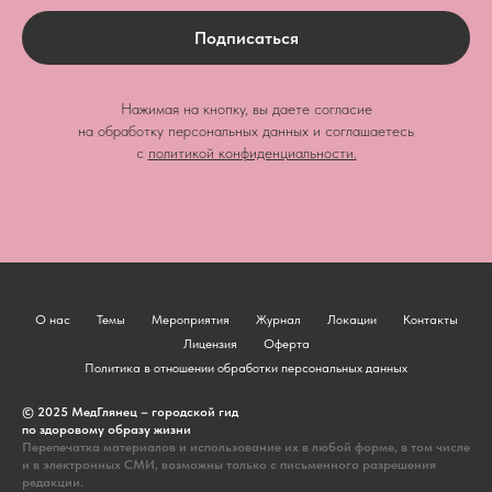
Подписаться
Нажимая на кнопку, вы даете согласие
на обработку персональных данных
и соглашаетесь
c
политикой конфиденциальности.
О нас
Темы
Мероприятия
Журнал
Локации
Контакты
Лицензия
Оферта
Политика в отношении обработки персональных данных
© 2025 МедГлянец – городской гид
по здоровому образу жизни
Перепечатка материалов и использование их в любой форме, в том числе
и в электронных СМИ, возможны только с письменного разрешения
редакции.